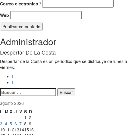
Correo electrónico
*
Web
Administrador
Despertar De La Costa
Despertar de la Costa es un periódico que se distribuye de lunes a
viernes.
Buscar:
agosto 2026
L
M
X
J
V
S
D
1
2
3
4
5
6
7
8
9
10
11
12
13
14
15
16