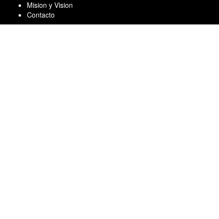
Skip
Mision y Vision
to
Contacto
content