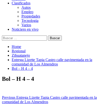
Clasificados
Autos
Empleo
Propiedades
Tecnologia
Varios
Noticiero en vivo
Buscar:
Home
Regional
Zihuatanejo
Entrega Lizette Tapia Castro calle pavimentada en la
comunidad de Los Almendros
Bol – H 4 – 4
Bol – H 4 – 4
Post
Previous
Entrega Lizette Tapia Castro calle pavimentada en la
comunidad de Los Almendros
navigation