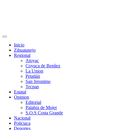
Primary
Menu
Inicio
Zihuatanejo
Regional
Atoyac
Coyuca de Benítez
La Union
Petatlán
San Jeronimo
Tecpan
Estatal
Opinion
Editorial
Palabra de Mujer
S.O.S Costa Grande
Nacional
Policiaca
Deportes