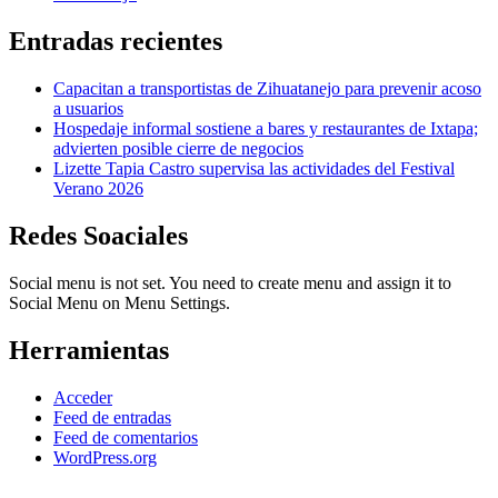
Entradas recientes
Capacitan a transportistas de Zihuatanejo para prevenir acoso
a usuarios
Hospedaje informal sostiene a bares y restaurantes de Ixtapa;
advierten posible cierre de negocios
Lizette Tapia Castro supervisa las actividades del Festival
Verano 2026
Redes Soaciales
Social menu is not set. You need to create menu and assign it to
Social Menu on Menu Settings.
Herramientas
Acceder
Feed de entradas
Feed de comentarios
WordPress.org