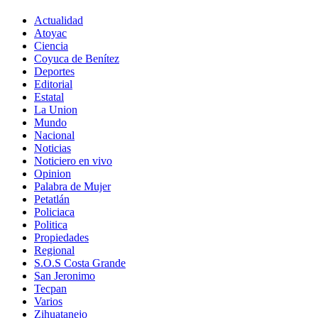
Actualidad
Atoyac
Ciencia
Coyuca de Benítez
Deportes
Editorial
Estatal
La Union
Mundo
Nacional
Noticias
Noticiero en vivo
Opinion
Palabra de Mujer
Petatlán
Policiaca
Politica
Propiedades
Regional
S.O.S Costa Grande
San Jeronimo
Tecpan
Varios
Zihuatanejo