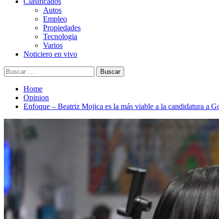
Clasificados
Autos
Empleo
Propiedades
Tecnologia
Varios
Noticiero en vivo
Buscar:
Home
Opinion
Enfoque – Beatriz Mojica es la más viable a la candidatura a 