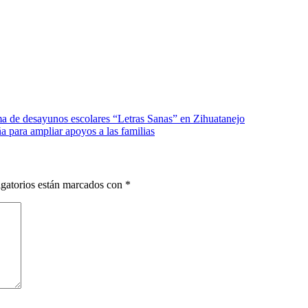
ma de desayunos escolares “Letras Sanas” en Zihuatanejo
 para ampliar apoyos a las familias
gatorios están marcados con
*