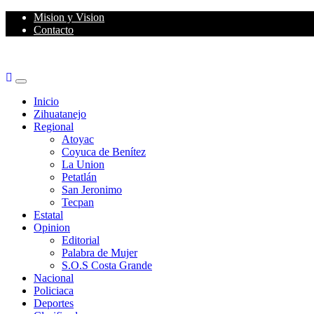
Skip
Mision y Vision
to
Contacto
content
Primary
Menu
Inicio
Zihuatanejo
Regional
Atoyac
Coyuca de Benítez
La Union
Petatlán
San Jeronimo
Tecpan
Estatal
Opinion
Editorial
Palabra de Mujer
S.O.S Costa Grande
Nacional
Policiaca
Deportes