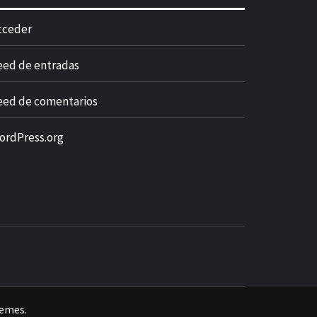
cceder
eed de entradas
eed de comentarios
ordPress.org
hemes
.