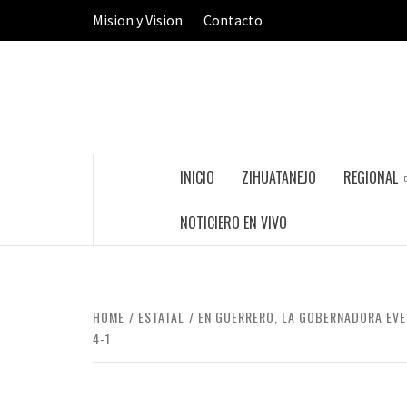
Skip
Mision y Vision
Contacto
to
content
INICIO
ZIHUATANEJO
REGIONAL
NOTICIERO EN VIVO
HOME
ESTATAL
EN GUERRERO, LA GOBERNADORA EVE
4-1