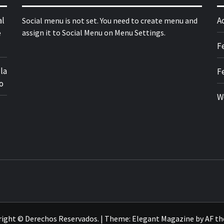
al
A
Social menu is not set. You need to create menu and
e
assign it to Social Menu on Menu Settings.
F
la
F
o
W
ight © Derechos Reservados.
|
Theme:
Elegant Magazine
by
AF t