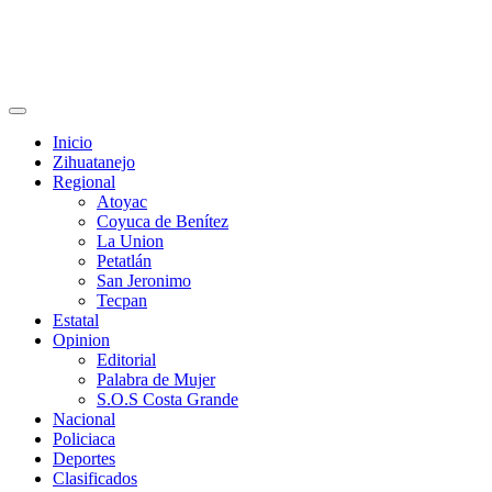
Primary
Menu
Inicio
Zihuatanejo
Regional
Atoyac
Coyuca de Benítez
La Union
Petatlán
San Jeronimo
Tecpan
Estatal
Opinion
Editorial
Palabra de Mujer
S.O.S Costa Grande
Nacional
Policiaca
Deportes
Clasificados