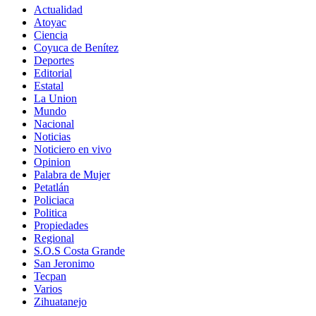
Actualidad
Atoyac
Ciencia
Coyuca de Benítez
Deportes
Editorial
Estatal
La Union
Mundo
Nacional
Noticias
Noticiero en vivo
Opinion
Palabra de Mujer
Petatlán
Policiaca
Politica
Propiedades
Regional
S.O.S Costa Grande
San Jeronimo
Tecpan
Varios
Zihuatanejo