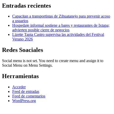
Entradas recientes
Capacitan a transportistas de Zihuatanejo para prevenir acoso
a usuarios
Hospedaje informal sostiene a bares y restaurantes de Ixtapa;
advierten posible cierre de negocios
Lizette Tapia Castro supervisa las actividades del Festival
Verano 2026
Redes Soaciales
Social menu is not set. You need to create menu and assign it to
Social Menu on Menu Settings.
Herramientas
Acceder
Feed de entradas
Feed de comentarios
WordPress.org