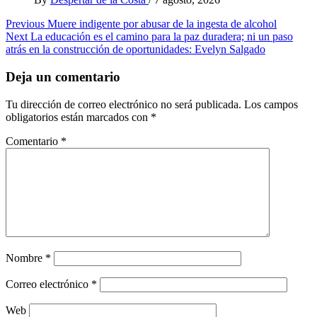
Post
Previous
Muere indigente por abusar de la ingesta de alcohol
Next
La educación es el camino para la paz duradera; ni un paso
navigation
atrás en la construcción de oportunidades: Evelyn Salgado
Deja un comentario
Tu dirección de correo electrónico no será publicada.
Los campos
obligatorios están marcados con
*
Comentario
*
Nombre
*
Correo electrónico
*
Web