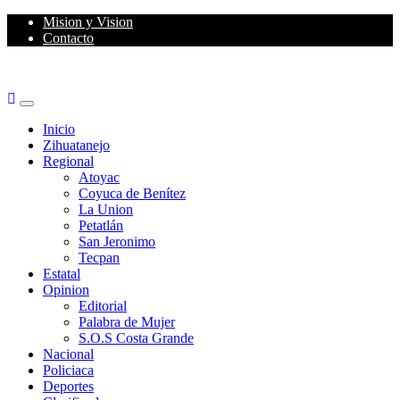
Skip
Mision y Vision
to
Contacto
content
Primary
Menu
Inicio
Zihuatanejo
Regional
Atoyac
Coyuca de Benítez
La Union
Petatlán
San Jeronimo
Tecpan
Estatal
Opinion
Editorial
Palabra de Mujer
S.O.S Costa Grande
Nacional
Policiaca
Deportes