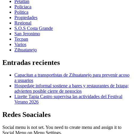
Petatlán
Policiaca
Politica
Propiedades
Regional
S.O.S Costa Grande
San Jeronimo
Tecpan
Varios
Zihuatanejo
Entradas recientes
Capacitan a transportistas de Zihuatanejo para prevenir acoso
a usuarios
Hospedaje informal sostiene a bares y restaurantes de Ixtapa;
advierten posible cierre de negocios
Lizette Tapia Castro supervisa las actividades del Festival
Verano 2026
Redes Soaciales
Social menu is not set. You need to create menu and assign it to
Social Menu on Menu Settings.