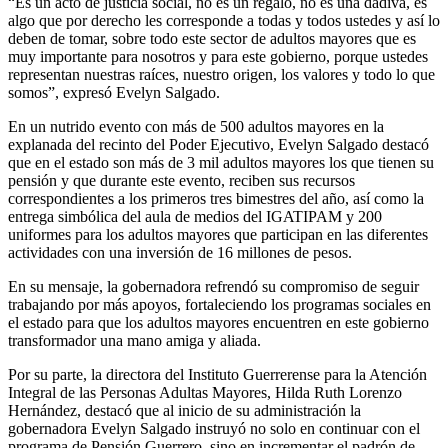
“Es un acto de justicia social, no es un regalo, no es una dádiva, es
algo que por derecho les corresponde a todas y todos ustedes y así lo
deben de tomar, sobre todo este sector de adultos mayores que es
muy importante para nosotros y para este gobierno, porque ustedes
representan nuestras raíces, nuestro origen, los valores y todo lo que
somos”, expresó Evelyn Salgado.
En un nutrido evento con más de 500 adultos mayores en la
explanada del recinto del Poder Ejecutivo, Evelyn Salgado destacó
que en el estado son más de 3 mil adultos mayores los que tienen su
pensión y que durante este evento, reciben sus recursos
correspondientes a los primeros tres bimestres del año, así como la
entrega simbólica del aula de medios del IGATIPAM y 200
uniformes para los adultos mayores que participan en las diferentes
actividades con una inversión de 16 millones de pesos.
En su mensaje, la gobernadora refrendó su compromiso de seguir
trabajando por más apoyos, fortaleciendo los programas sociales en
el estado para que los adultos mayores encuentren en este gobierno
transformador una mano amiga y aliada.
Por su parte, la directora del Instituto Guerrerense para la Atención
Integral de las Personas Adultas Mayores, Hilda Ruth Lorenzo
Hernández, destacó que al inicio de su administración la
gobernadora Evelyn Salgado instruyó no solo en continuar con el
programa de Pensión Guerrero, sino en incrementar el padrón de