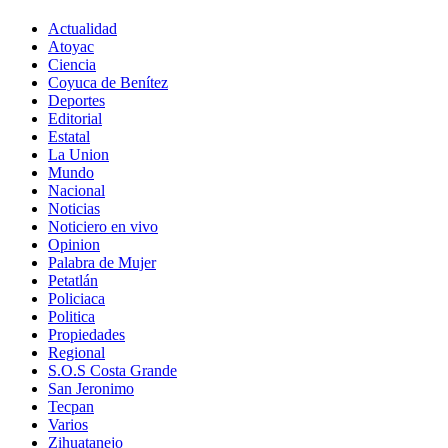
Actualidad
Atoyac
Ciencia
Coyuca de Benítez
Deportes
Editorial
Estatal
La Union
Mundo
Nacional
Noticias
Noticiero en vivo
Opinion
Palabra de Mujer
Petatlán
Policiaca
Politica
Propiedades
Regional
S.O.S Costa Grande
San Jeronimo
Tecpan
Varios
Zihuatanejo