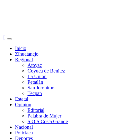
Primary
Menu
Inicio
Zihuatanejo
Regional
Atoyac
Coyuca de Benítez
La Union
Petatlán
San Jeronimo
Tecpan
Estatal
Opinion
Editorial
Palabra de Mujer
S.O.S Costa Grande
Nacional
Policiaca
Deportes