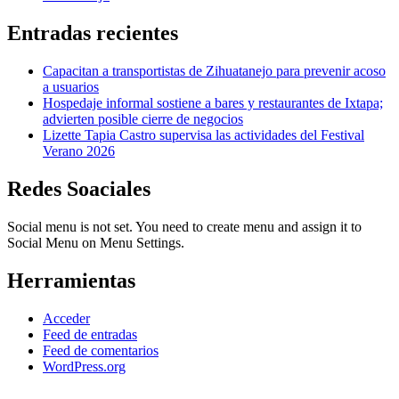
Entradas recientes
Capacitan a transportistas de Zihuatanejo para prevenir acoso
a usuarios
Hospedaje informal sostiene a bares y restaurantes de Ixtapa;
advierten posible cierre de negocios
Lizette Tapia Castro supervisa las actividades del Festival
Verano 2026
Redes Soaciales
Social menu is not set. You need to create menu and assign it to
Social Menu on Menu Settings.
Herramientas
Acceder
Feed de entradas
Feed de comentarios
WordPress.org