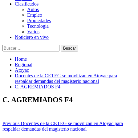
Clasificados
Autos
Empleo
Propiedades
Tecnologia
Varios
Noticiero en vivo
Buscar:
Home
Regional
Atoyac
Docentes de la CETEG se movilizan en Atoyac para
respaldar demandas del magisterio nacional
C. AGREMIADOS F4
C. AGREMIADOS F4
Post
Previous
Docentes de la CETEG se movilizan en Atoyac para
respaldar demandas del magisterio nacional
navigation