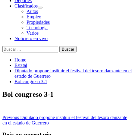
Deportes
Clasificados
Autos
Empleo
Propiedades
Tecnologia
Varios
Noticiero en vivo
Buscar:
Home
Estatal
Diputado propone instituir el festival del tesoro danzante en el
estado de Guerrero
Bol congreso 3-1
Bol congreso 3-1
Post
Previous
Diputado propone instituir el festival del tesoro danzante
en el estado de Guerrero
navigation
Deja un comentario