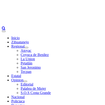
Primary
Menu
Inicio
Zihuatanejo
Regional
Atoyac
Coyuca de Benítez
La Union
Petatlán
San Jeronimo
Tecpan
Estatal
Opinion
Editorial
Palabra de Mujer
S.O.S Costa Grande
Nacional
Policiaca