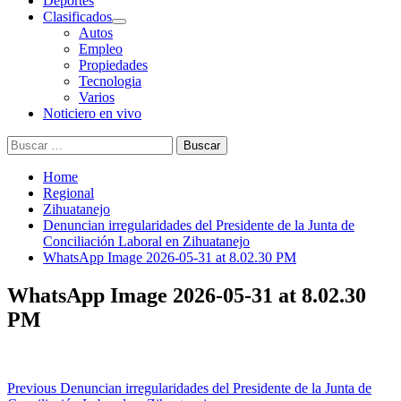
Deportes
Clasificados
Autos
Empleo
Propiedades
Tecnologia
Varios
Noticiero en vivo
Buscar:
Home
Regional
Zihuatanejo
Denuncian irregularidades del Presidente de la Junta de
Conciliación Laboral en Zihuatanejo
WhatsApp Image 2026-05-31 at 8.02.30 PM
WhatsApp Image 2026-05-31 at 8.02.30
PM
Post
Previous
Denuncian irregularidades del Presidente de la Junta de