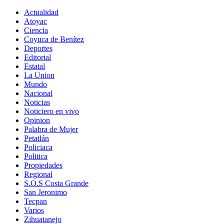
Actualidad
Atoyac
Ciencia
Coyuca de Benítez
Deportes
Editorial
Estatal
La Union
Mundo
Nacional
Noticias
Noticiero en vivo
Opinion
Palabra de Mujer
Petatlán
Policiaca
Politica
Propiedades
Regional
S.O.S Costa Grande
San Jeronimo
Tecpan
Varios
Zihuatanejo