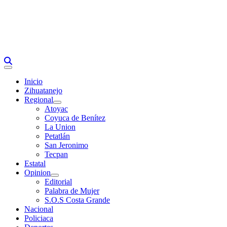
Primary
Menu
Inicio
Zihuatanejo
Regional
Atoyac
Coyuca de Benítez
La Union
Petatlán
San Jeronimo
Tecpan
Estatal
Opinion
Editorial
Palabra de Mujer
S.O.S Costa Grande
Nacional
Policiaca