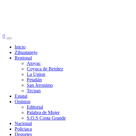
Primary
Menu
Inicio
Zihuatanejo
Regional
Atoyac
Coyuca de Benítez
La Union
Petatlán
San Jeronimo
Tecpan
Estatal
Opinion
Editorial
Palabra de Mujer
S.O.S Costa Grande
Nacional
Policiaca
Deportes