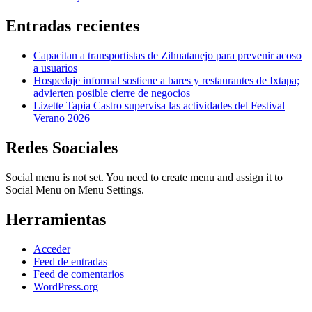
Entradas recientes
Capacitan a transportistas de Zihuatanejo para prevenir acoso
a usuarios
Hospedaje informal sostiene a bares y restaurantes de Ixtapa;
advierten posible cierre de negocios
Lizette Tapia Castro supervisa las actividades del Festival
Verano 2026
Redes Soaciales
Social menu is not set. You need to create menu and assign it to
Social Menu on Menu Settings.
Herramientas
Acceder
Feed de entradas
Feed de comentarios
WordPress.org