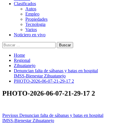
Clasificados
Autos
Empleo
Propiedades
Tecnologia
Varios
Noticiero en vivo
Buscar:
Home
Regional
Zihuatanejo
Denuncian falta de sábanas y batas en hospital
IMSS‑Bienestar Zihuatanejo
PHOTO-2026-06-07-21-29-17 2
PHOTO-2026-06-07-21-29-17 2
Post
Previous
Denuncian falta de sábanas y batas en hospital
IMSS‑Bienestar Zihuatanejo
navigation