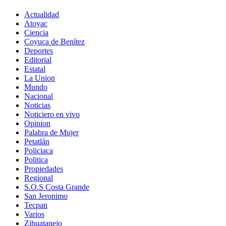
Actualidad
Atoyac
Ciencia
Coyuca de Benítez
Deportes
Editorial
Estatal
La Union
Mundo
Nacional
Noticias
Noticiero en vivo
Opinion
Palabra de Mujer
Petatlán
Policiaca
Politica
Propiedades
Regional
S.O.S Costa Grande
San Jeronimo
Tecpan
Varios
Zihuatanejo