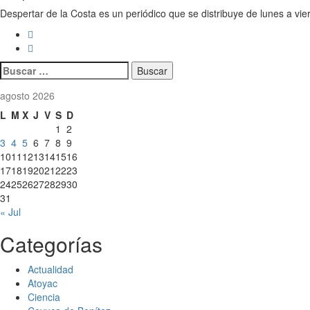
Despertar de la Costa es un periódico que se distribuye de lunes a vie
Buscar:
agosto 2026
L
M
X
J
V
S
D
1
2
3
4
5
6
7
8
9
10
11
12
13
14
15
16
17
18
19
20
21
22
23
24
25
26
27
28
29
30
31
« Jul
Categorías
Actualidad
Atoyac
Ciencia