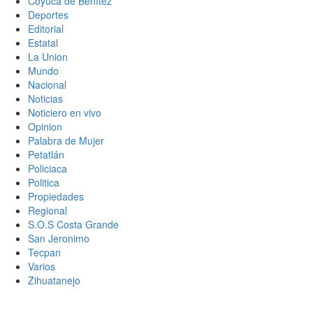
Coyuca de Benítez
Deportes
Editorial
Estatal
La Union
Mundo
Nacional
Noticias
Noticiero en vivo
Opinion
Palabra de Mujer
Petatlán
Policiaca
Politica
Propiedades
Regional
S.O.S Costa Grande
San Jeronimo
Tecpan
Varios
Zihuatanejo