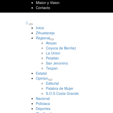
Skip
Mision y Vision
to
Contacto
content
Primary
Inicio
Menu
Zihuatanejo
Regional
Atoyac
Coyuca de Benítez
La Union
Petatlán
San Jeronimo
Tecpan
Estatal
Opinion
Editorial
Palabra de Mujer
S.O.S Costa Grande
Nacional
Policiaca
Deportes