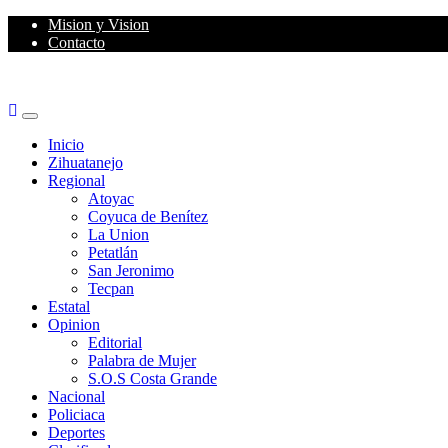
Skip
Mision y Vision
to
Contacto
content
Primary
Menu
Inicio
Zihuatanejo
Regional
Atoyac
Coyuca de Benítez
La Union
Petatlán
San Jeronimo
Tecpan
Estatal
Opinion
Editorial
Palabra de Mujer
S.O.S Costa Grande
Nacional
Policiaca
Deportes