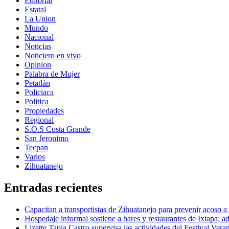
Editorial
Estatal
La Union
Mundo
Nacional
Noticias
Noticiero en vivo
Opinion
Palabra de Mujer
Petatlán
Policiaca
Politica
Propiedades
Regional
S.O.S Costa Grande
San Jeronimo
Tecpan
Varios
Zihuatanejo
Entradas recientes
Capacitan a transportistas de Zihuatanejo para prevenir acoso a
Hospedaje informal sostiene a bares y restaurantes de Ixtapa; ad
Lizette Tapia Castro supervisa las actividades del Festival Ver