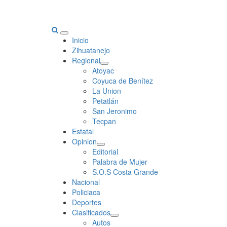
Primary
Inicio
Menu
Zihuatanejo
Regional
Atoyac
Coyuca de Benítez
La Union
Petatlán
San Jeronimo
Tecpan
Estatal
Opinion
Editorial
Palabra de Mujer
S.O.S Costa Grande
Nacional
Policiaca
Deportes
Clasificados
Autos