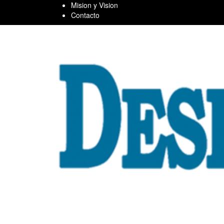
Skip
Mision y Vision
to
Contacto
content