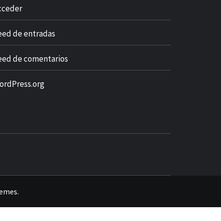
cceder
eed de entradas
eed de comentarios
ordPress.org
hemes
.