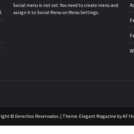
A
Social menu is not set. You need to create menu and
l
assign it to Social Menu on Menu Settings.
F
F
o
W
ight © Derechos Reservados.
|
Theme:
Elegant Magazine
by
AF t