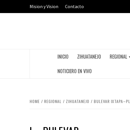
Skip
Mision y Vision
Contacto
to
content
INICIO
ZIHUATANEJO
REGIONAL
NOTICIERO EN VIVO
HOME
REGIONAL
ZIHUATANEJO
BULEVAR IXTAPA–PL