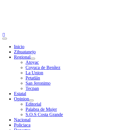
Primary
Menu
Inicio
Zihuatanejo
Regional
Atoyac
Coyuca de Benítez
La Union
Petatlán
San Jeronimo
Tecpan
Estatal
Opinion
Editorial
Palabra de Mujer
S.O.S Costa Grande
Nacional
Policiaca