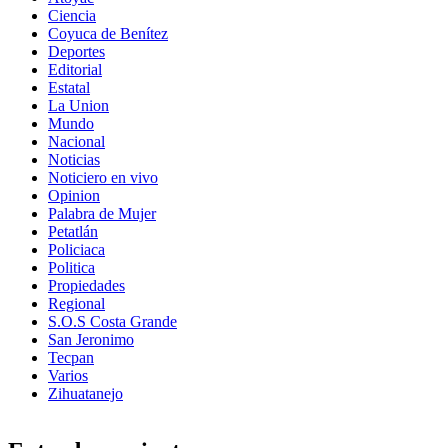
Ciencia
Coyuca de Benítez
Deportes
Editorial
Estatal
La Union
Mundo
Nacional
Noticias
Noticiero en vivo
Opinion
Palabra de Mujer
Petatlán
Policiaca
Politica
Propiedades
Regional
S.O.S Costa Grande
San Jeronimo
Tecpan
Varios
Zihuatanejo