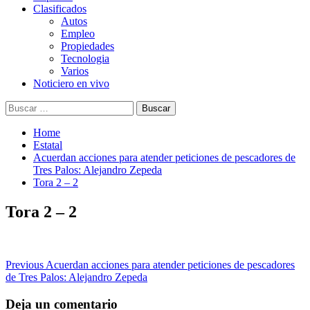
Clasificados
Autos
Empleo
Propiedades
Tecnologia
Varios
Noticiero en vivo
Buscar:
Home
Estatal
Acuerdan acciones para atender peticiones de pescadores de
Tres Palos: Alejandro Zepeda
Tora 2 – 2
Tora 2 – 2
Post
Previous
Acuerdan acciones para atender peticiones de pescadores
de Tres Palos: Alejandro Zepeda
navigation
Deja un comentario