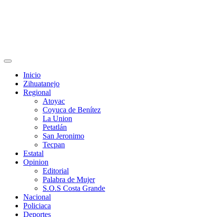
Primary
Menu
Inicio
Zihuatanejo
Regional
Atoyac
Coyuca de Benítez
La Union
Petatlán
San Jeronimo
Tecpan
Estatal
Opinion
Editorial
Palabra de Mujer
S.O.S Costa Grande
Nacional
Policiaca
Deportes