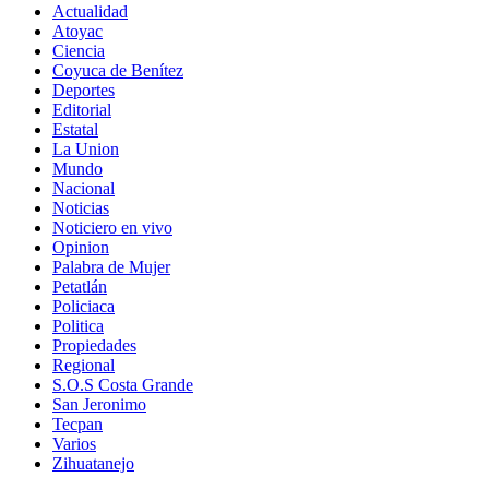
Actualidad
Atoyac
Ciencia
Coyuca de Benítez
Deportes
Editorial
Estatal
La Union
Mundo
Nacional
Noticias
Noticiero en vivo
Opinion
Palabra de Mujer
Petatlán
Policiaca
Politica
Propiedades
Regional
S.O.S Costa Grande
San Jeronimo
Tecpan
Varios
Zihuatanejo