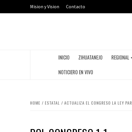
Skip
Mision y Vision
Contacto
to
content
INICIO
ZIHUATANEJO
REGIONAL
NOTICIERO EN VIVO
HOME
ESTATAL
ACTUALIZA EL CONGRESO LA LEY PA