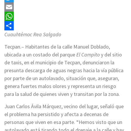
Twitter
Email
WhatsApp
Cuauhtémoc Rea Salgado
Compartir
Tecpan.– Habitantes de la calle Manuel Doblado,
ubicada a un costado del parque
El Campito
y del sitio
de taxis, en el municipio de Tecpan, denunciaron la
presunta descarga de aguas negras hacia la vía pública
por parte de un autolavado, situación que, aseguran,
genera fuertes malos olores y representa un riesgo
para la salud de quienes viven y transitan por la zona.
Juan Carlos Ávila Márquez, vecino del lugar, señaló que
el problema ha persistido y afecta a decenas de
personas que viven en esa parte. “Hemos visto que un
autolavado está tirando todo el drenaje a la calle y hay