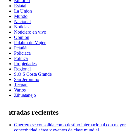
Editorial
Estatal
La Union
Mundo
Nacional
Noticias
Noticiero en vivo
Opinion
Palabra de Mujer
Petatlán
Policiaca
Politica
Propiedades
Regional
S.O.S Costa Grande
San Jeronimo
Tecpan
Varios
Zihuatanejo
Entradas recientes
Guerrero se consolida como destino internacional con mayor
conectividad aérea y eventos de clase mundial