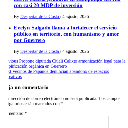
con casi 20 MDP de inversión
By
Despertar de la Costa
/
4 agosto, 2026
Evelyn Salgado llama a fortalecer el servicio
público en territorio, con humanismo y amor
por Guerrero
By
Despertar de la Costa
/
4 agosto, 2026
Post
Previous
Propone diputada Citlali Calixto armonización legal para la
simplificación orgánica en Guerrero
navigation
Next
Vecinos de Papanoa denuncian abandono de espacios
recreativos
Deja un comentario
Tu dirección de correo electrónico no será publicada.
Los campos
obligatorios están marcados con
*
Comentario
*