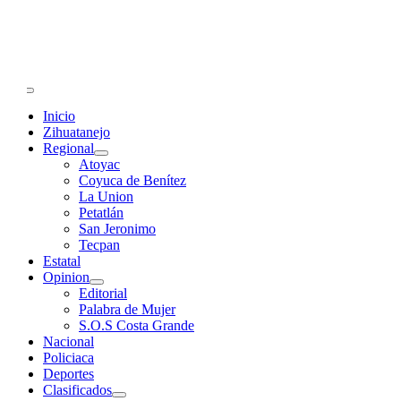
Primary
Menu
Inicio
Zihuatanejo
Regional
Atoyac
Coyuca de Benítez
La Union
Petatlán
San Jeronimo
Tecpan
Estatal
Opinion
Editorial
Palabra de Mujer
S.O.S Costa Grande
Nacional
Policiaca
Deportes
Clasificados