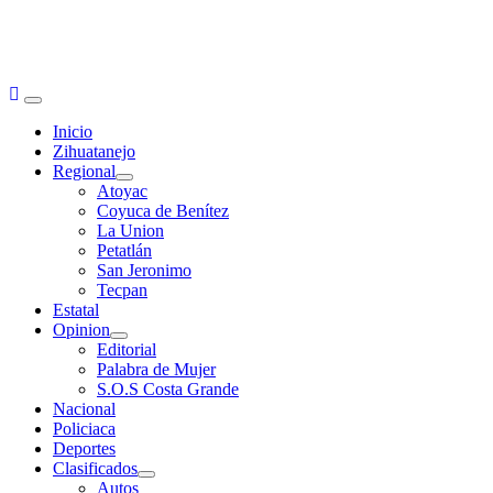
Primary
Menu
Inicio
Zihuatanejo
Regional
Atoyac
Coyuca de Benítez
La Union
Petatlán
San Jeronimo
Tecpan
Estatal
Opinion
Editorial
Palabra de Mujer
S.O.S Costa Grande
Nacional
Policiaca
Deportes
Clasificados
Autos