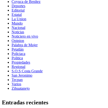
Coyuca de Benítez
Deportes
Editorial
Estatal
La Union
Mundo
Nacional
Noticias
Noticiero en vivo
Opinion
Palabra de Mujer
Petatlán
Policiaca
Politica
Propiedades
Regional
S.O.S Costa Grande
San Jeronimo
Tecpan
Varios
Zihuatanejo
Entradas recientes