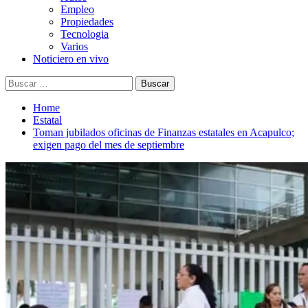
Empleo
Propiedades
Tecnologia
Varios
Noticiero en vivo
Buscar:
Home
Estatal
Toman jubilados oficinas de Finanzas estatales en Acapulco;
exigen pago del mes de septiembre