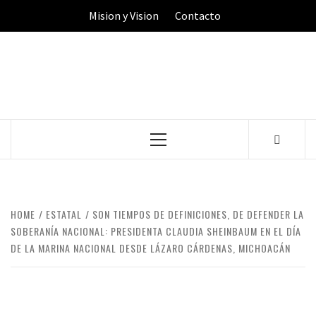
Skip
Mision y Vision
Contacto
to
content
Primary
Menu
HOME
ESTATAL
SON TIEMPOS DE DEFINICIONES, DE DEFENDER LA
SOBERANÍA NACIONAL: PRESIDENTA CLAUDIA SHEINBAUM EN EL DÍA
DE LA MARINA NACIONAL DESDE LÁZARO CÁRDENAS, MICHOACÁN