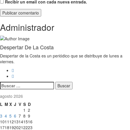
Recibir un email con cada nueva entrada.
Administrador
Despertar De La Costa
Despertar de la Costa es un periódico que se distribuye de lunes a
viernes.
Buscar:
agosto 2026
L
M
X
J
V
S
D
1
2
3
4
5
6
7
8
9
10
11
12
13
14
15
16
17
18
19
20
21
22
23