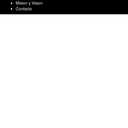
Skip
Mision y Vision
to
Contacto
content