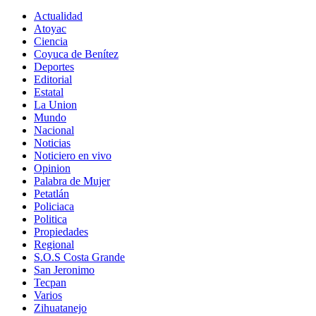
Actualidad
Atoyac
Ciencia
Coyuca de Benítez
Deportes
Editorial
Estatal
La Union
Mundo
Nacional
Noticias
Noticiero en vivo
Opinion
Palabra de Mujer
Petatlán
Policiaca
Politica
Propiedades
Regional
S.O.S Costa Grande
San Jeronimo
Tecpan
Varios
Zihuatanejo