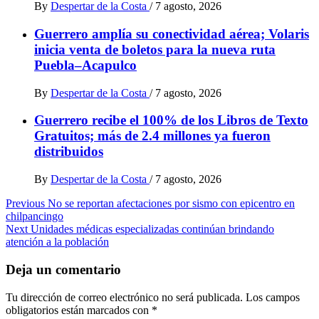
By
Despertar de la Costa
/
7 agosto, 2026
Guerrero amplía su conectividad aérea; Volaris
inicia venta de boletos para la nueva ruta
Puebla–Acapulco
By
Despertar de la Costa
/
7 agosto, 2026
Guerrero recibe el 100% de los Libros de Texto
Gratuitos; más de 2.4 millones ya fueron
distribuidos
By
Despertar de la Costa
/
7 agosto, 2026
Post
Previous
No se reportan afectaciones por sismo con epicentro en
chilpancingo
navigation
Next
Unidades médicas especializadas continúan brindando
atención a la población
Deja un comentario
Tu dirección de correo electrónico no será publicada.
Los campos
obligatorios están marcados con
*