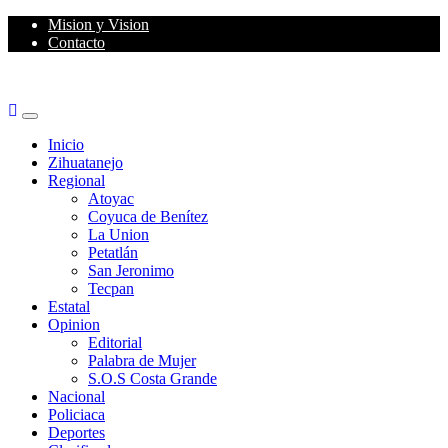
Skip
Mision y Vision
to
Contacto
content
Primary
Menu
Inicio
Zihuatanejo
Regional
Atoyac
Coyuca de Benítez
La Union
Petatlán
San Jeronimo
Tecpan
Estatal
Opinion
Editorial
Palabra de Mujer
S.O.S Costa Grande
Nacional
Policiaca
Deportes