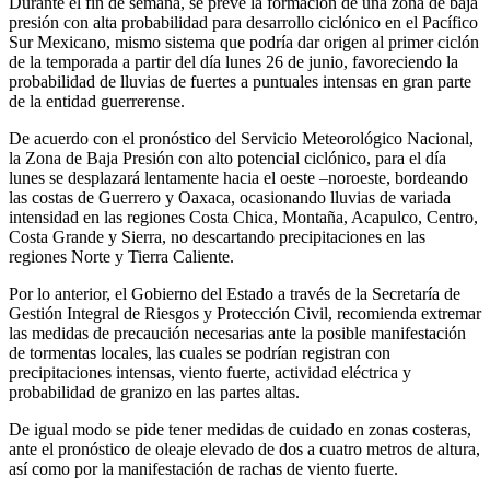
Durante el fin de semana, se prevé la formación de una zona de baja
presión con alta probabilidad para desarrollo ciclónico en el Pacífico
Sur Mexicano, mismo sistema que podría dar origen al primer ciclón
de la temporada a partir del día lunes 26 de junio, favoreciendo la
probabilidad de lluvias de fuertes a puntuales intensas en gran parte
de la entidad guerrerense.
De acuerdo con el pronóstico del Servicio Meteorológico Nacional,
la Zona de Baja Presión con alto potencial ciclónico, para el día
lunes se desplazará lentamente hacia el oeste –noroeste, bordeando
las costas de Guerrero y Oaxaca, ocasionando lluvias de variada
intensidad en las regiones Costa Chica, Montaña, Acapulco, Centro,
Costa Grande y Sierra, no descartando precipitaciones en las
regiones Norte y Tierra Caliente.
Por lo anterior, el Gobierno del Estado a través de la Secretaría de
Gestión Integral de Riesgos y Protección Civil, recomienda extremar
las medidas de precaución necesarias ante la posible manifestación
de tormentas locales, las cuales se podrían registran con
precipitaciones intensas, viento fuerte, actividad eléctrica y
probabilidad de granizo en las partes altas.
De igual modo se pide tener medidas de cuidado en zonas costeras,
ante el pronóstico de oleaje elevado de dos a cuatro metros de altura,
así como por la manifestación de rachas de viento fuerte.