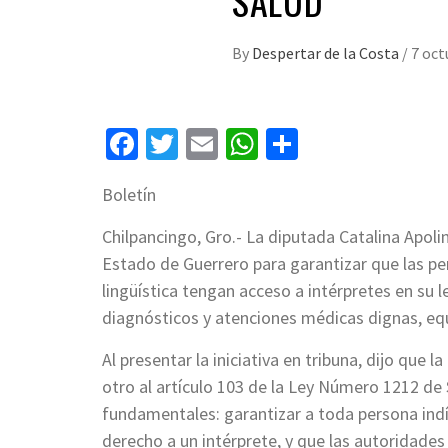
SALUD
By
Despertar de la Costa
/
7 oct
Facebook
Twitter
Email
WhatsApp
Compartir
Boletín
Chilpancingo, Gro.- La diputada Catalina Apoli
Estado de Guerrero para garantizar que las per
lingüística tengan acceso a intérpretes en su
diagnósticos y atenciones médicas dignas, equi
Al presentar la iniciativa en tribuna, dijo que l
otro al artículo 103 de la Ley Número 1212 de
fundamentales: garantizar a toda persona indíg
derecho a un intérprete, y que las autoridade