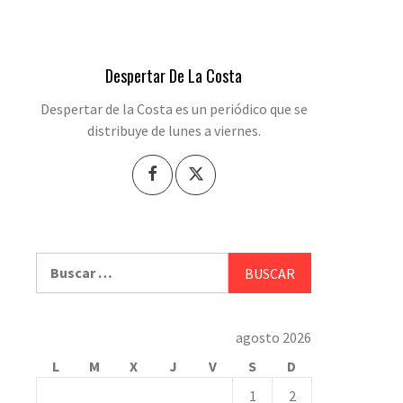
Despertar De La Costa
Despertar de la Costa es un periódico que se
distribuye de lunes a viernes.
Buscar:
agosto 2026
L
M
X
J
V
S
D
1
2