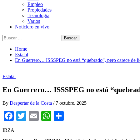
Empleo
Propiedades
Tecnologia
Varios
Noticiero en vivo
Buscar:
Home
Estatal
En Guerrero… ISSSPEG no está “quebrado”, pero carece de li
Estatal
En Guerrero… ISSSPEG no está “quebrado”
By
Despertar de la Costa
/
7 octubre, 2025
Facebook
Twitter
Email
WhatsApp
Compartir
IRZA