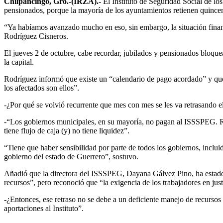
Chilpancingo, Gro.-(IRZA).-
El Instituto de Seguridad Social de lo
pensionados, porque la mayoría de los ayuntamientos retienen quincenal
“Ya habíamos avanzado mucho en eso, sin embargo, la situación financi
Rodríguez Cisneros.
El jueves 2 de octubre, cabe recordar, jubilados y pensionados bloquea
la capital.
Rodríguez informó que existe un “calendario de pago acordado” y que e
los afectados son ellos”.
-¿Por qué se volvió recurrente que mes con mes se les va retrasando e
-“Los gobiernos municipales, en su mayoría, no pagan al ISSSPEG. Re
tiene flujo de caja (y) no tiene liquidez”.
“Tiene que haber sensibilidad por parte de todos los gobiernos, inclu
gobierno del estado de Guerrero”, sostuvo.
Añadió que la directora del ISSSPEG, Dayana Gálvez Pino, ha estado e
recursos”, pero reconoció que “la exigencia de los trabajadores en jus
-¿Entonces, ese retraso no se debe a un deficiente manejo de recursos
aportaciones al Instituto”.