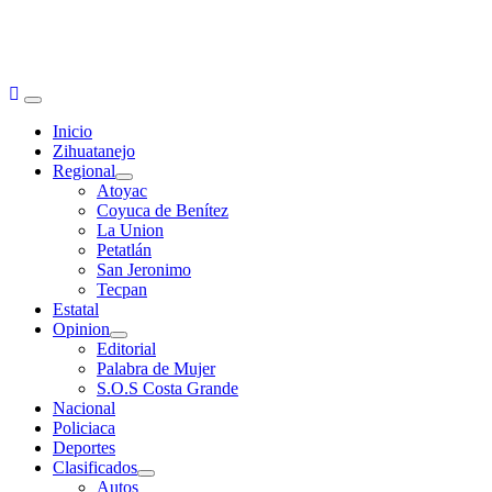
Primary
Menu
Inicio
Zihuatanejo
Regional
Atoyac
Coyuca de Benítez
La Union
Petatlán
San Jeronimo
Tecpan
Estatal
Opinion
Editorial
Palabra de Mujer
S.O.S Costa Grande
Nacional
Policiaca
Deportes
Clasificados
Autos