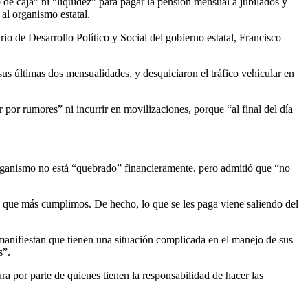
de caja” ni “liquidez” para pagar la pensión mensual a jubilados y
al organismo estatal.
o de Desarrollo Político y Social del gobierno estatal, Francisco
sus últimas dos mensualidades, y desquiciaron el tráfico vehicular en
por rumores” ni incurrir en movilizaciones, porque “al final del día
organismo no está “quebrado” financieramente, pero admitió que “no
os que más cumplimos. De hecho, lo que se les paga viene saliendo del
manifiestan que tienen una situación complicada en el manejo de sus
s”.
a por parte de quienes tienen la responsabilidad de hacer las