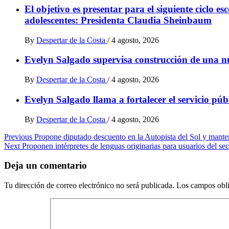
El objetivo es presentar para el siguiente ciclo e
adolescentes: Presidenta Claudia Sheinbaum
By
Despertar de la Costa
/
4 agosto, 2026
Evelyn Salgado supervisa construcción de una n
By
Despertar de la Costa
/
4 agosto, 2026
Evelyn Salgado llama a fortalecer el servicio pú
By
Despertar de la Costa
/
4 agosto, 2026
Post
Previous
Propone diputado descuento en la Autopista del Sol y mante
Next
Proponen intérpretes de lenguas originarias para usuarios del sec
navigation
Deja un comentario
Tu dirección de correo electrónico no será publicada.
Los campos obli