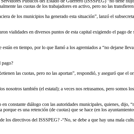
s Servidores Públicos del Estado de Guerrero (ISSSPEG) “no tiene flujo 
mente las cuotas de los trabajadores en activo, pero no las transfieren 
era de los municipios ha generado esta situación”, lanzó el subsecretari
ron vialidades en diversos puntos de esta capital exigiendo el pago de 
stán en tiempo, por lo que llamó a los agremiados a “no dejarse llevar 
l pago?
tienen las cuotas, pero no las aportan”, respondió, y aseguró que el 
idos nosotros también (el estatal); a veces nos retrasamos, pero somos l
n constante diálogo con las autoridades municipales, quienes, dijo, “
ta porque es una retención (de cuotas) que se hace (en los ayuntamiento
 de los directivos del ISSSPEG? -“No, se debe a que hay una mala cultur