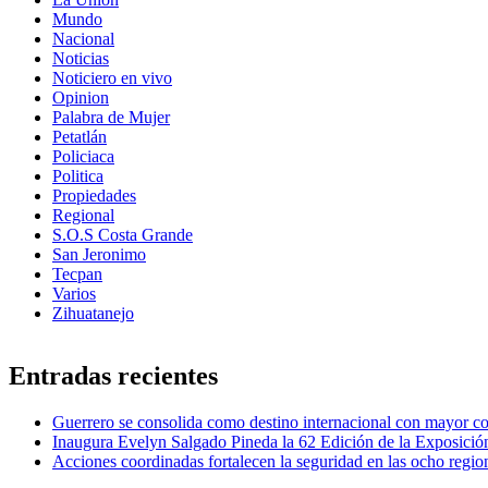
Mundo
Nacional
Noticias
Noticiero en vivo
Opinion
Palabra de Mujer
Petatlán
Policiaca
Politica
Propiedades
Regional
S.O.S Costa Grande
San Jeronimo
Tecpan
Varios
Zihuatanejo
Entradas recientes
Guerrero se consolida como destino internacional con mayor co
Inaugura Evelyn Salgado Pineda la 62 Edición de la Exposic
Acciones coordinadas fortalecen la seguridad en las ocho regi