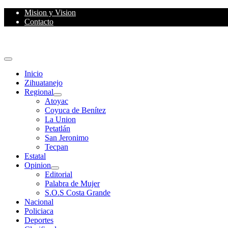
Skip
Mision y Vision
to
Contacto
content
Primary
Menu
Inicio
Zihuatanejo
Regional
Atoyac
Coyuca de Benítez
La Union
Petatlán
San Jeronimo
Tecpan
Estatal
Opinion
Editorial
Palabra de Mujer
S.O.S Costa Grande
Nacional
Policiaca
Deportes