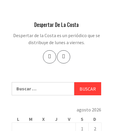
Despertar De La Costa
Despertar de la Costa es un periódico que se
distribuye de lunes a viernes.
Buscar:
agosto 2026
L
M
X
J
V
S
D
1
2