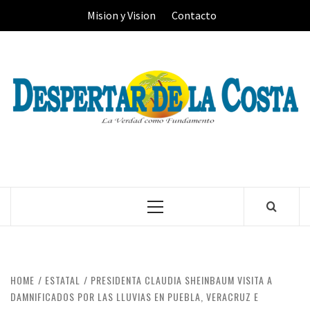
Skip
Mision y Vision
Contacto
to
content
Primary
Menu
HOME
ESTATAL
PRESIDENTA CLAUDIA SHEINBAUM VISITA A
DAMNIFICADOS POR LAS LLUVIAS EN PUEBLA, VERACRUZ E