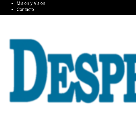
Skip
Mision y Vision
to
Contacto
content