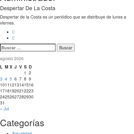
Despertar De La Costa
Despertar de la Costa es un periódico que se distribuye de lunes a
viernes.
Buscar:
agosto 2026
L
M
X
J
V
S
D
1
2
3
4
5
6
7
8
9
10
11
12
13
14
15
16
17
18
19
20
21
22
23
24
25
26
27
28
29
30
31
« Jul
Categorías
Actualidad