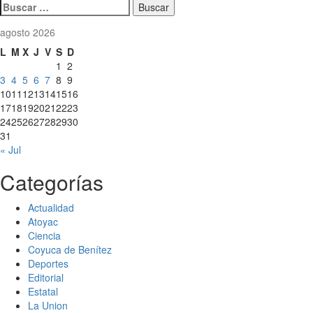
Buscar:
agosto 2026
L
M
X
J
V
S
D
1
2
3
4
5
6
7
8
9
10
11
12
13
14
15
16
17
18
19
20
21
22
23
24
25
26
27
28
29
30
31
« Jul
Categorías
Actualidad
Atoyac
Ciencia
Coyuca de Benítez
Deportes
Editorial
Estatal
La Union