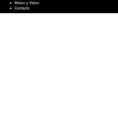
Skip
Mision y Vision
to
Contacto
content