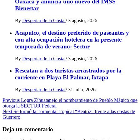
Oaxaca y anuncia uno nuevo del IMSS
Bienestar
By
Despertar de la Costa
/
3 agosto, 2026
Acapulco, el destino preferido de paseantes y
con alta ocupación hotelera en la presente
temporada de verano: Sectur
By
Despertar de la Costa
/
3 agosto, 2026
Rescatan a dos turistas arrastrados por la
corriente en Playa El Palmar, Ixtapa
By
Despertar de la Costa
/
31 julio, 2026
Post
Previous
Logra Zihuatanejo el nombramiento de Pueblo Mágico que
otorga la SECTUR Federal
navigation
Next
Se formó la Tormenta Tropical “Beatriz” frente a las costas de
Guerrero
Deja un comentario