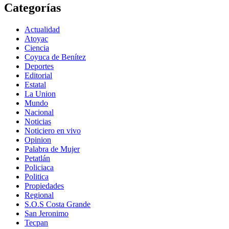
Categorías
Actualidad
Atoyac
Ciencia
Coyuca de Benítez
Deportes
Editorial
Estatal
La Union
Mundo
Nacional
Noticias
Noticiero en vivo
Opinion
Palabra de Mujer
Petatlán
Policiaca
Politica
Propiedades
Regional
S.O.S Costa Grande
San Jeronimo
Tecpan