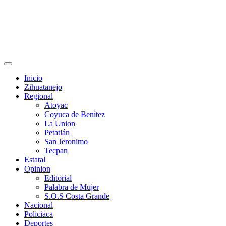
Primary
Menu
Inicio
Zihuatanejo
Regional
Atoyac
Coyuca de Benítez
La Union
Petatlán
San Jeronimo
Tecpan
Estatal
Opinion
Editorial
Palabra de Mujer
S.O.S Costa Grande
Nacional
Policiaca
Deportes