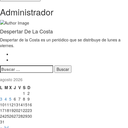
Administrador
Despertar De La Costa
Despertar de la Costa es un periódico que se distribuye de lunes a
viernes.
Buscar:
agosto 2026
L
M
X
J
V
S
D
1
2
3
4
5
6
7
8
9
10
11
12
13
14
15
16
17
18
19
20
21
22
23
24
25
26
27
28
29
30
31
« Jul