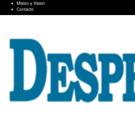
Skip
Mision y Vision
to
Contacto
content