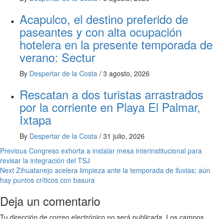
Acapulco, el destino preferido de
paseantes y con alta ocupación
hotelera en la presente temporada de
verano: Sectur
By
Despertar de la Costa
/
3 agosto, 2026
Rescatan a dos turistas arrastrados
por la corriente en Playa El Palmar,
Ixtapa
By
Despertar de la Costa
/
31 julio, 2026
Post
Previous
Congreso exhorta a instalar mesa interinstitucional para
revisar la integración del TSJ
navigation
Next
Zihuatanejo acelera limpieza ante la temporada de lluvias; aún
hay puntos críticos con basura
Deja un comentario
Tu dirección de correo electrónico no será publicada.
Los campos