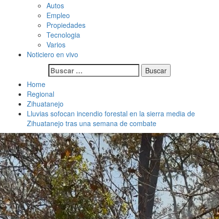
Autos
Empleo
Propiedades
Tecnologia
Varios
Noticiero en vivo
Buscar:
Home
Regional
Zihuatanejo
Lluvias sofocan incendio forestal en la sierra media de
Zihuatanejo tras una semana de combate