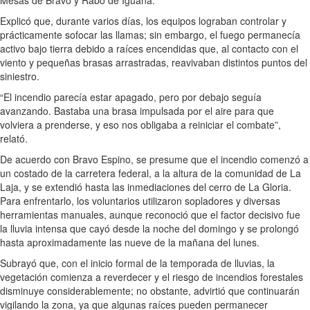
Mesas de Bravo y Rabo de Iguana.
Explicó que, durante varios días, los equipos lograban controlar y
prácticamente sofocar las llamas; sin embargo, el fuego permanecía
activo bajo tierra debido a raíces encendidas que, al contacto con el
viento y pequeñas brasas arrastradas, reavivaban distintos puntos del
siniestro.
“El incendio parecía estar apagado, pero por debajo seguía
avanzando. Bastaba una brasa impulsada por el aire para que
volviera a prenderse, y eso nos obligaba a reiniciar el combate”,
relató.
De acuerdo con Bravo Espino, se presume que el incendio comenzó a
un costado de la carretera federal, a la altura de la comunidad de La
Laja, y se extendió hasta las inmediaciones del cerro de La Gloria.
Para enfrentarlo, los voluntarios utilizaron sopladores y diversas
herramientas manuales, aunque reconoció que el factor decisivo fue
la lluvia intensa que cayó desde la noche del domingo y se prolongó
hasta aproximadamente las nueve de la mañana del lunes.
Subrayó que, con el inicio formal de la temporada de lluvias, la
vegetación comienza a reverdecer y el riesgo de incendios forestales
disminuye considerablemente; no obstante, advirtió que continuarán
vigilando la zona, ya que algunas raíces pueden permanecer