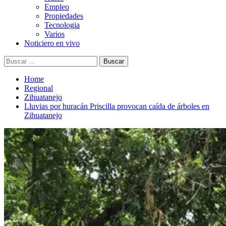
Empleo
Propiedades
Tecnologia
Varios
Noticiero en vivo
Buscar:
Home
Regional
Zihuatanejo
Lluvias por huracán Priscilla provocan caída de árboles en
Zihuatanejo