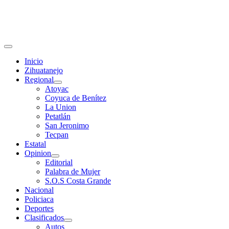
Primary
Menu
Inicio
Zihuatanejo
Regional
Atoyac
Coyuca de Benítez
La Union
Petatlán
San Jeronimo
Tecpan
Estatal
Opinion
Editorial
Palabra de Mujer
S.O.S Costa Grande
Nacional
Policiaca
Deportes
Clasificados
Autos