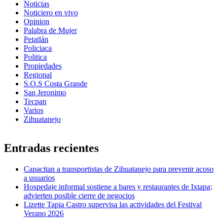
Noticias
Noticiero en vivo
Opinion
Palabra de Mujer
Petatlán
Policiaca
Politica
Propiedades
Regional
S.O.S Costa Grande
San Jeronimo
Tecpan
Varios
Zihuatanejo
Entradas recientes
Capacitan a transportistas de Zihuatanejo para prevenir acoso
a usuarios
Hospedaje informal sostiene a bares y restaurantes de Ixtapa;
advierten posible cierre de negocios
Lizette Tapia Castro supervisa las actividades del Festival
Verano 2026