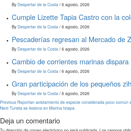
By
Despertar de la Costa
/
6 agosto, 2026
Cumple Lizette Tapia Castro con la col
By
Despertar de la Costa
/
6 agosto, 2026
Pescaderías regresan al Mercado de Zi
By
Despertar de la Costa
/
6 agosto, 2026
Cambio de corrientes marinas dispara 
By
Despertar de la Costa
/
6 agosto, 2026
Gran participación de los pequeños zi
By
Despertar de la Costa
/
6 agosto, 2026
Post
Previous
Reportan avistamiento de especie considerada poco común 
Next
Turista se lesiona en Marina Ixtapa
navigation
Deja un comentario
Tu dirección de correo electrónico no será publicada.
Los campos obli