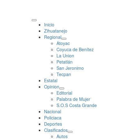
Primary
Inicio
Menu
Zihuatanejo
Regional
Atoyac
Coyuca de Benítez
La Union
Petatlán
San Jeronimo
Tecpan
Estatal
Opinion
Editorial
Palabra de Mujer
S.O.S Costa Grande
Nacional
Policiaca
Deportes
Clasificados
Autos