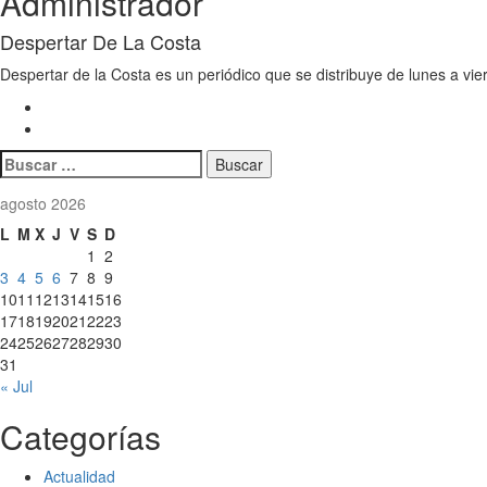
Administrador
Despertar De La Costa
Despertar de la Costa es un periódico que se distribuye de lunes a vie
Buscar:
agosto 2026
L
M
X
J
V
S
D
1
2
3
4
5
6
7
8
9
10
11
12
13
14
15
16
17
18
19
20
21
22
23
24
25
26
27
28
29
30
31
« Jul
Categorías
Actualidad