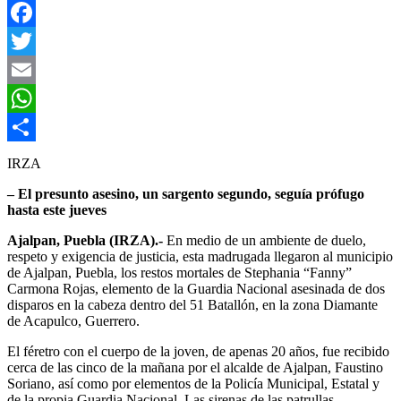
Facebook
Twitter
Email
WhatsApp
Compartir
IRZA
– El presunto asesino, un sargento segundo, seguía prófugo
hasta este jueves
Ajalpan, Puebla (IRZA).-
En medio de un ambiente de duelo,
respeto y exigencia de justicia, esta madrugada llegaron al municipio
de Ajalpan, Puebla, los restos mortales de Stephania “Fanny”
Carmona Rojas, elemento de la Guardia Nacional asesinada de dos
disparos en la cabeza dentro del 51 Batallón, en la zona Diamante
de Acapulco, Guerrero.
El féretro con el cuerpo de la joven, de apenas 20 años, fue recibido
cerca de las cinco de la mañana por el alcalde de Ajalpan, Faustino
Soriano, así como por elementos de la Policía Municipal, Estatal y
de la propia Guardia Nacional. Las sirenas de las patrullas