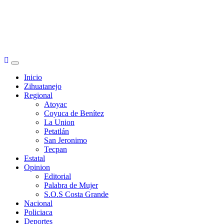
Primary
Menu
Inicio
Zihuatanejo
Regional
Atoyac
Coyuca de Benítez
La Union
Petatlán
San Jeronimo
Tecpan
Estatal
Opinion
Editorial
Palabra de Mujer
S.O.S Costa Grande
Nacional
Policiaca
Deportes