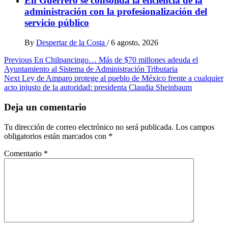
En Guerrero se consolida la eficiencia de la
administración con la profesionalización del
servicio público
By
Despertar de la Costa
/
6 agosto, 2026
Post
Previous
En Chilpancingo… Más de $70 millones adeuda el
Ayuntamiento al Sistema de Administración Tributaria
navigation
Next
Ley de Amparo protege al pueblo de México frente a cualquier
acto injusto de la autoridad: presidenta Claudia Sheinbaum
Deja un comentario
Tu dirección de correo electrónico no será publicada.
Los campos
obligatorios están marcados con
*
Comentario
*