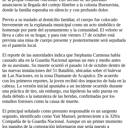
anunciaron la llegada del cortejo fúnebre a la colonia Buenavista,
donde la familia esperaba en silencio y con profundo dolor.
Previo a su traslado al domicilio familiar, el cuerpo fue colocado
brevemente en la explanada municipal como un acto simbólico de
homenaje por parte del ayuntamiento y la comunidad. El velorio se
lleva a cabo en su hogar, y para este viernes 17 de octubre está
prevista una misa de cuerpo presente y posteriormente será sepultada
en el panteón local.
El reporte de las autoridades indica que Stephania Carmona había
causado alta en la Guardia Nacional apenas un mes y medio antes
de su asesinato. Su muerte ocurrió el pasado 14 de octubre dentro de
las nuevas instalaciones del 51 Batallón, ubicadas sobre el bulevar
de Las Naciones, en la zona Diamante de Acapulco. De acuerdo
con los primeros reportes, la joven recibió dos impactos de bala en la
cabeza. La versión inicial apuntaba a un incidente ocurrido durante
una práctica de tiro, sin embargo, esa hipótesis ha sido puesta en
duda debido a la naturaleza de las heridas, confirmadas por los
estudios forenses como la causa de muerte.
El principal señalado como presunto responsable es un sargento
segundo, identificado como Yair Manuel, perteneciente a la 329/a
Compañía de la Guardia Nacional. Aunque en un primer momento
los mandos de la corporación informaron que sería puesto a