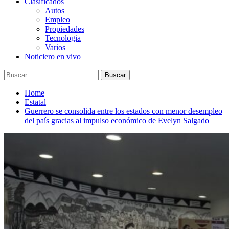
Clasificados
Autos
Empleo
Propiedades
Tecnologia
Varios
Noticiero en vivo
Buscar:
Home
Estatal
Guerrero se consolida entre los estados con menor desempleo
del país gracias al impulso económico de Evelyn Salgado