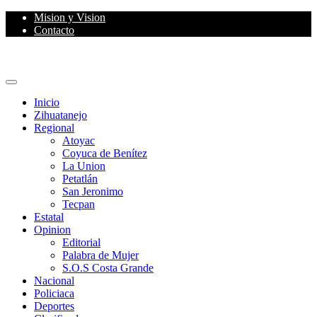
Skip
Mision y Vision
to
Contacto
content
Primary
Menu
Inicio
Zihuatanejo
Regional
Atoyac
Coyuca de Benítez
La Union
Petatlán
San Jeronimo
Tecpan
Estatal
Opinion
Editorial
Palabra de Mujer
S.O.S Costa Grande
Nacional
Policiaca
Deportes