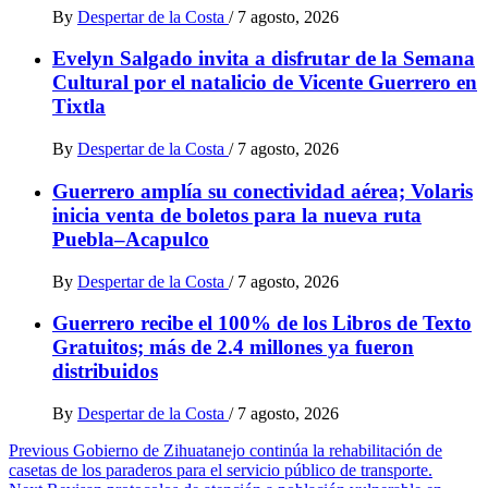
By
Despertar de la Costa
/
7 agosto, 2026
Evelyn Salgado invita a disfrutar de la Semana
Cultural por el natalicio de Vicente Guerrero en
Tixtla
By
Despertar de la Costa
/
7 agosto, 2026
Guerrero amplía su conectividad aérea; Volaris
inicia venta de boletos para la nueva ruta
Puebla–Acapulco
By
Despertar de la Costa
/
7 agosto, 2026
Guerrero recibe el 100% de los Libros de Texto
Gratuitos; más de 2.4 millones ya fueron
distribuidos
By
Despertar de la Costa
/
7 agosto, 2026
Post
Previous
Gobierno de Zihuatanejo continúa la rehabilitación de
casetas de los paraderos para el servicio público de transporte.
navigation