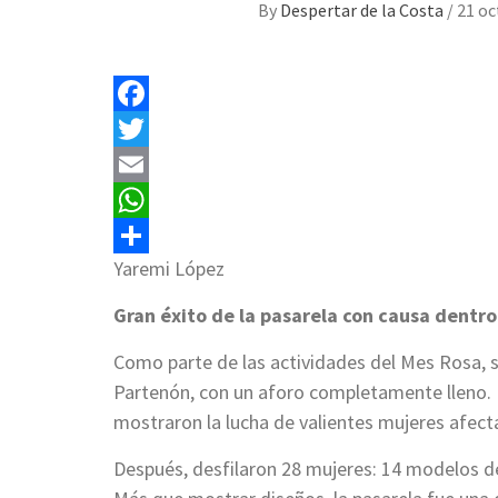
By
Despertar de la Costa
/
21 oc
Facebook
Twitter
Email
WhatsApp
Yaremi López
Compartir
Gran éxito de la pasarela con causa dentr
Como parte de las actividades del Mes Rosa, se
Partenón, con un aforo completamente lleno. 
mostraron la lucha de valientes mujeres afecta
Después, desfilaron 28 mujeres: 14 modelos d