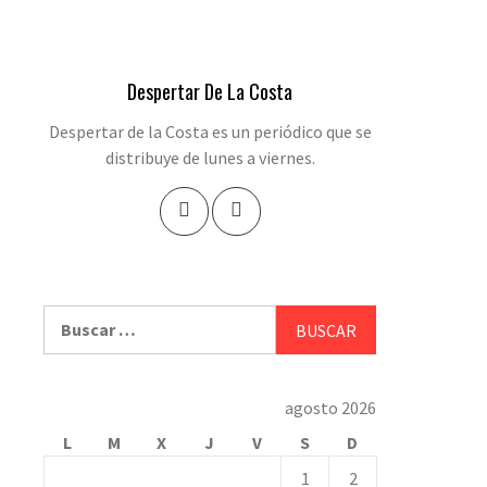
Despertar De La Costa
Despertar de la Costa es un periódico que se
distribuye de lunes a viernes.
Buscar:
agosto 2026
L
M
X
J
V
S
D
1
2