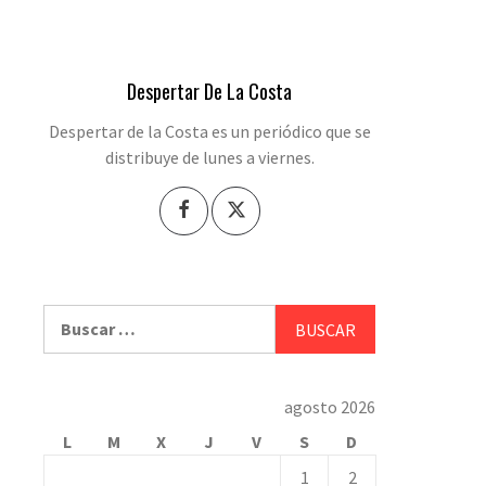
Despertar De La Costa
Despertar de la Costa es un periódico que se
distribuye de lunes a viernes.
Buscar:
agosto 2026
L
M
X
J
V
S
D
1
2