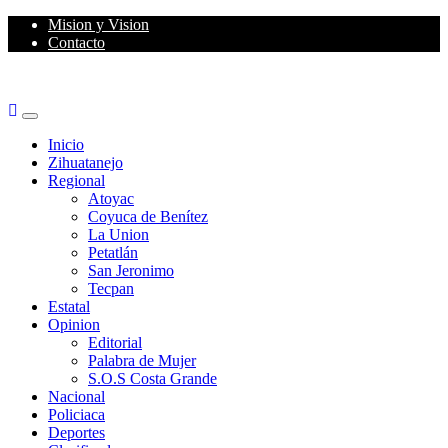
Skip
Mision y Vision
to
Contacto
content
Primary
Menu
Inicio
Zihuatanejo
Regional
Atoyac
Coyuca de Benítez
La Union
Petatlán
San Jeronimo
Tecpan
Estatal
Opinion
Editorial
Palabra de Mujer
S.O.S Costa Grande
Nacional
Policiaca
Deportes