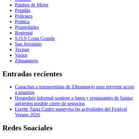
Palabra de Mujer
Petatlán
Policiaca
Politica
Propiedades
Regional
S.O.S Costa Grande
San Jeronimo
Tecpan
Varios
Zihuatanejo
Entradas recientes
Capacitan a transportistas de Zihuatanejo para prevenir acoso
a usuarios
Hospedaje informal sostiene a bares y restaurantes de Ixtapa;
advierten posible cierre de negocios
Lizette Tapia Castro supervisa las actividades del Festival
Verano 2026
Redes Soaciales