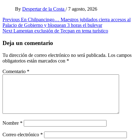
By
Despertar de la Costa
/
7 agosto, 2026
Post
Previous
En Chilpancingo… Maestros jubilados cierra accesos al
Palacio de Gobierno y bloquean 3 horas el bulevar
navigation
Next
Lamentan exclusión de Tecpan en tema turístico
Deja un comentario
Tu dirección de correo electrónico no será publicada.
Los campos
obligatorios están marcados con
*
Comentario
*
Nombre
*
Correo electrónico
*