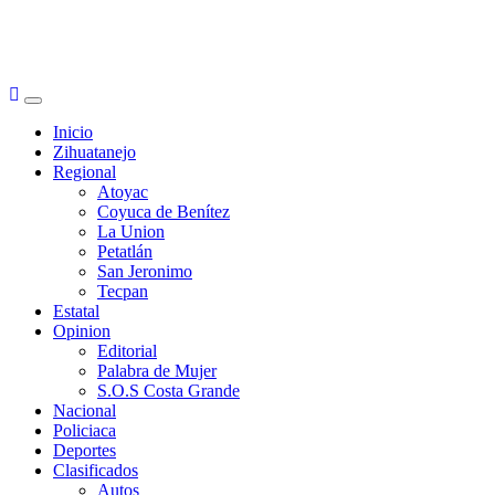
Primary
Menu
Inicio
Zihuatanejo
Regional
Atoyac
Coyuca de Benítez
La Union
Petatlán
San Jeronimo
Tecpan
Estatal
Opinion
Editorial
Palabra de Mujer
S.O.S Costa Grande
Nacional
Policiaca
Deportes
Clasificados
Autos