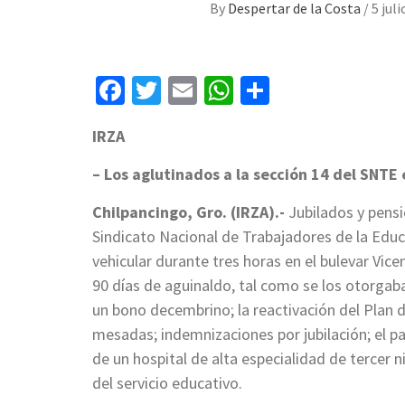
By
Despertar de la Costa
/
5 juli
Facebook
Twitter
Email
WhatsApp
Compartir
IRZA
– Los aglutinados a la sección 14 del SNT
Chilpancingo, Gro. (IRZA).-
Jubilados y pensi
Sindicato Nacional de Trabajadores de la Educ
vehicular durante tres horas en el bulevar Vice
90 días de aguinaldo, tal como se los otorgab
un bono decembrino; la reactivación del Plan d
mesadas; indemnizaciones por jubilación; el p
de un hospital de alta especialidad de tercer n
del servicio educativo.