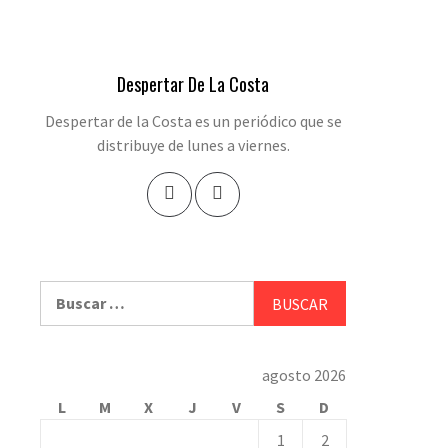
Despertar De La Costa
Despertar de la Costa es un periódico que se
distribuye de lunes a viernes.
Buscar:
agosto 2026
L
M
X
J
V
S
D
1
2