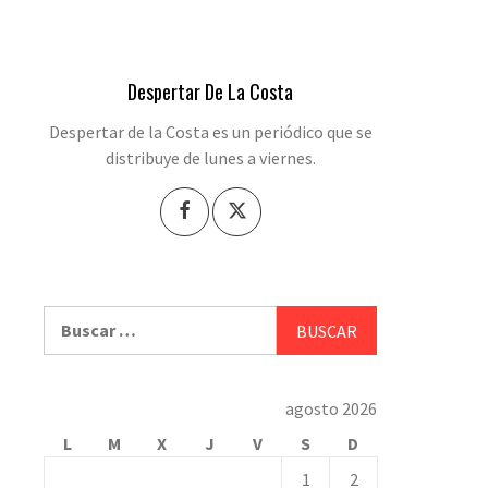
Despertar De La Costa
Despertar de la Costa es un periódico que se
distribuye de lunes a viernes.
Buscar:
agosto 2026
L
M
X
J
V
S
D
1
2