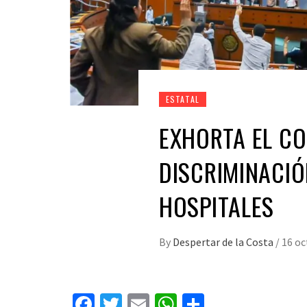
ESTATAL
EXHORTA EL C
DISCRIMINACIÓ
HOSPITALES
By
Despertar de la Costa
/
16 oc
Facebook
Twitter
Email
WhatsApp
Compartir