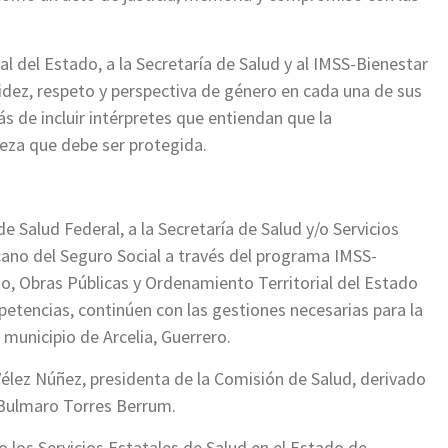
ral del Estado, a la Secretaría de Salud y al IMSS-Bienestar
idez, respeto y perspectiva de género en cada una de sus
ás de incluir intérpretes que entiendan que la
queza que debe ser protegida.
e Salud Federal, a la Secretaría de Salud y/o Servicios
icano del Seguro Social a través del programa IMSS-
no, Obras Públicas y Ordenamiento Territorial del Estado
petencias, continúen con las gestiones necesarias para la
l municipio de Arcelia, Guerrero.
élez Núñez, presidenta de la Comisión de Salud, derivado
 Bulmaro Torres Berrum.
o los Servicios Estatales de Salud en el Estado de