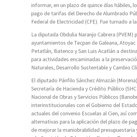
informar, en un plazo de quince días hábiles, lo
pago de tarifas del Derecho de Alumbrado Públ
Federal de Electricidad (CFE). Fue turnado a 
La diputada Obdulia Naranjo Cabrera (PVEM) p
ayuntamientos de Tecpan de Galeana, Atoyac d
Petatlán, Iliatenco y San Luis Acatlán a desti
para actividades encaminadas a la preservació
Naturales, Desarrollo Sustentable y Cambio Cl
El diputado Pánfilo Sánchez Almazán (Morena)
Secretaría de Hacienda y Crédito Público (SHCP
Nacional de Obras y Servicios Públicos (Banob
interinstitucionales con el Gobierno del Estad
actuales del convenio Escuelas al Cien, así co
alternativas para la aplicación del plazo de pa
de mejorar la maniobrabilidad presupuestaria y