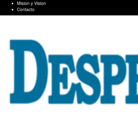
Skip
Mision y Vision
to
Contacto
content