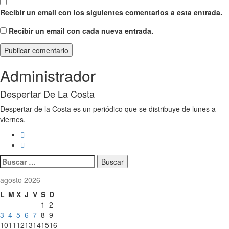
Recibir un email con los siguientes comentarios a esta entrada.
Recibir un email con cada nueva entrada.
Administrador
Despertar De La Costa
Despertar de la Costa es un periódico que se distribuye de lunes a
viernes.
Buscar:
agosto 2026
L
M
X
J
V
S
D
1
2
3
4
5
6
7
8
9
10
11
12
13
14
15
16