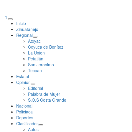
Primary
Inicio
Menu
Zihuatanejo
Regional
Atoyac
Coyuca de Benítez
La Union
Petatlán
San Jeronimo
Tecpan
Estatal
Opinion
Editorial
Palabra de Mujer
S.O.S Costa Grande
Nacional
Policiaca
Deportes
Clasificados
Autos