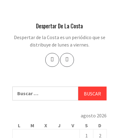
Despertar De La Costa
Despertar de la Costa es un periódico que se
distribuye de lunes a viernes.
Buscar:
agosto 2026
L
M
X
J
V
S
D
1
2