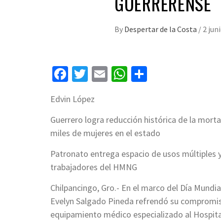
GUERRERENSE
By
Despertar de la Costa
/
2 jun
Facebook
Twitter
Email
WhatsApp
Compartir
Edvin López
Guerrero logra reducción histórica de la morta
miles de mujeres en el estado
Patronato entrega espacio de usos múltiples
trabajadores del HMNG
Chilpancingo, Gro.- En el marco del Día Mundia
Evelyn Salgado Pineda refrendó su compromiso
equipamiento médico especializado al Hospital