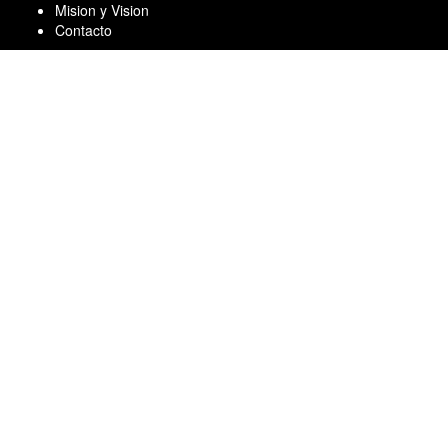
Skip
Mision y Vision
to
Contacto
content