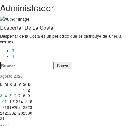
Administrador
Despertar De La Costa
Despertar de la Costa es un periódico que se distribuye de lunes a
viernes.
Buscar:
agosto 2026
L
M
X
J
V
S
D
1
2
3
4
5
6
7
8
9
10
11
12
13
14
15
16
17
18
19
20
21
22
23
24
25
26
27
28
29
30
31
« Jul