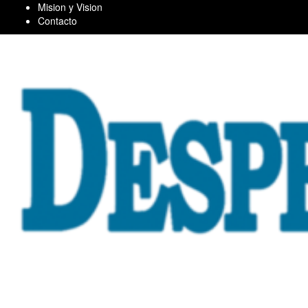
Skip
Mision y Vision
to
Contacto
content