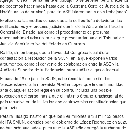
Agregó: “o sea, internamente el trabajo no se detiene, pero al exterior
no podemos hacer nada hasta que la Suprema Corte de Justicia de la
Nación así lo determine”, pero “la ASE internamente está trabajando”.
Explicó que las medias concedidas a la edil porteña detuvieron las
notificaciones y el proceso judicial que inició la ASE ante la Fiscalía
General del Estado, así como el procedimiento de presunta
responsabilidad administrativa que presentarían ante el Tribunal de
Justicia Administrativa del Estado de Guerrero.
Refirió, sin embargo, que a través del Congreso local dieron
contestación a resolución de la SCJN, en la que exponen varios
argumentos, como el convenio de colaboración entre la ASE y la
Auditoría Superior de la Federación para auditar el gasto federal.
El pasado 26 de junio la SCJN, cabe recordar, concedió dos
“suspensiones” a la morenista Abelina López que le dan inmunidad
ante cualquier acción legal en su contra, incluida una posible
revocación del cargo, hasta que el máximo órgano jurisdiccional del
país resuelva en definitiva las dos controversias constitucionales que
promovió.
Peralta Hidalgo insistió en que los 898 millones 6733 mil 453 pesos
del FAISMUN, ejercidos por el gobierno de López Rodríguez en 2023,
no han sido auditados, pues ante la ASF sólo entregó la auditoría de