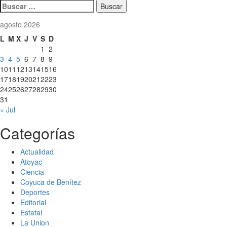
Buscar:
agosto 2026
L
M
X
J
V
S
D
1
2
3
4
5
6
7
8
9
10
11
12
13
14
15
16
17
18
19
20
21
22
23
24
25
26
27
28
29
30
31
« Jul
Categorías
Actualidad
Atoyac
Ciencia
Coyuca de Benítez
Deportes
Editorial
Estatal
La Union