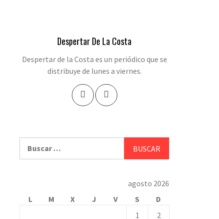
Despertar De La Costa
Despertar de la Costa es un periódico que se
distribuye de lunes a viernes.
Buscar:
agosto 2026
L
M
X
J
V
S
D
1
2