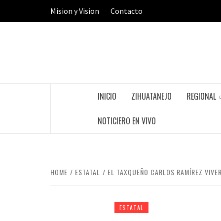
Skip
Mision y Vision
Contacto
to
content
INICIO
ZIHUATANEJO
REGIONAL
NOTICIERO EN VIVO
HOME
ESTATAL
EL TAXQUEÑO CARLOS RAMÍREZ VIVE
ESTATAL