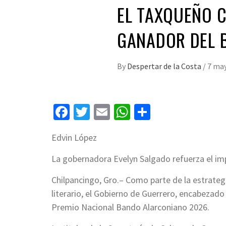
EL TAXQUEÑO C
GANADOR DEL 
By
Despertar de la Costa
/
7 may
Facebook
Twitter
Email
WhatsApp
Compartir
Edvin López
La gobernadora Evelyn Salgado refuerza el imp
Chilpancingo, Gro.– Como parte de la estrategia
literario, el Gobierno de Guerrero, encabezado
Premio Nacional Bando Alarconiano 2026.