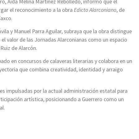
rero, Aida Melina Martínez Rebolledo, informó que el
rgar el reconocimiento a la obra
Edicto Alarconiano
, de
Taxco.
Ávila y Manuel Parra Aguilar, subraya que la obra distingue
ce el valor de las Jornadas Alarconianas como un espacio
 Ruiz de Alarcón.
pado en concursos de calaveras literarias y colabora en un
ayectoria que combina creatividad, identidad y arraigo
s impulsadas por la actual administración estatal para
rticipación artística, posicionando a Guerrero como un
al.