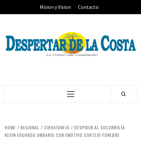
Skip
Mision y Vision
Contacto
to
content
Primary
Menu
HOME
REGIONAL
ZIHUATANEJO
DESPIDEN AL SOCORRISTA
KEVIN EDUARDO AMBARIO CON EMOTIVO CORTEJO FÚNEBRE