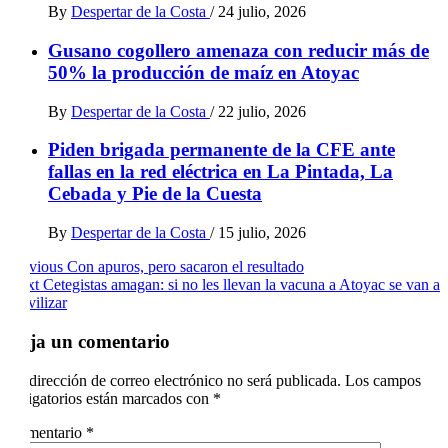
By
Despertar de la Costa
/
24 julio, 2026
Gusano cogollero amenaza con reducir más de
50% la producción de maíz en Atoyac
By
Despertar de la Costa
/
22 julio, 2026
Piden brigada permanente de la CFE ante
fallas en la red eléctrica en La Pintada, La
Cebada y Pie de la Cuesta
By
Despertar de la Costa
/
15 julio, 2026
Post
Previous
Con apuros, pero sacaron el resultado
Next
Cetegistas amagan: si no les llevan la vacuna a Atoyac se van a
navigation
movilizar
Deja un comentario
Tu dirección de correo electrónico no será publicada.
Los campos
obligatorios están marcados con
*
Comentario
*