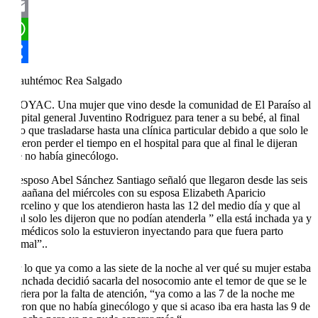
Twitter
Email
WhatsApp
Compartir
Cuauhtémoc Rea Salgado
ATOYAC. Una mujer que vino desde la comunidad de El Paraíso al
hospital general Juventino Rodriguez para tener a su bebé, al final
tuvo que trasladarse hasta una clínica particular debido a que solo le
hicieron perder el tiempo en el hospital para que al final le dijeran
que no había ginecólogo.
El esposo Abel Sánchez Santiago señaló que llegaron desde las seis
de laañana del miércoles con su esposa Elizabeth Aparicio
Marcelino y que los atendieron hasta las 12 del medio día y que al
final solo les dijeron que no podían atenderla ” ella está inchada ya y
los médicos solo la estuvieron inyectando para que fuera parto
normal”..
Por lo que ya como a las siete de la noche al ver qué su mujer estaba
ya inchada decidió sacarla del nosocomio ante el temor de que se le
muriera por la falta de atención, “ya como a las 7 de la noche me
dijeron que no había ginecólogo y que si acaso iba era hasta las 9 de