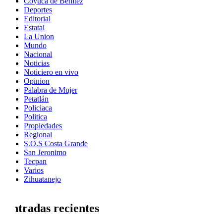
Coyuca de Benítez
Deportes
Editorial
Estatal
La Union
Mundo
Nacional
Noticias
Noticiero en vivo
Opinion
Palabra de Mujer
Petatlán
Policiaca
Politica
Propiedades
Regional
S.O.S Costa Grande
San Jeronimo
Tecpan
Varios
Zihuatanejo
Entradas recientes