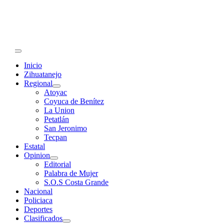
Primary
Menu
Inicio
Zihuatanejo
Regional
Atoyac
Coyuca de Benítez
La Union
Petatlán
San Jeronimo
Tecpan
Estatal
Opinion
Editorial
Palabra de Mujer
S.O.S Costa Grande
Nacional
Policiaca
Deportes
Clasificados